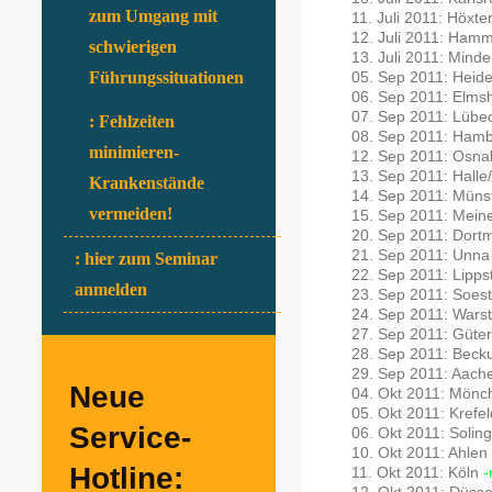
zum Umgang mit
11. Juli 2011: Höxte
12. Juli 2011: Ham
schwierigen
13. Juli 2011: Min
05. Sep 2011: Heid
Führungssituationen
06. Sep 2011: Elms
07. Sep 2011: Lübe
: Fehlzeiten
08. Sep 2011: Ham
minimieren-
12. Sep 2011: Osn
13. Sep 2011: Halle
Krankenstände
14. Sep 2011: Müns
vermeiden!
15. Sep 2011: Mei
20. Sep 2011: Dor
21. Sep 2011: Unn
: hier zum Seminar
22. Sep 2011: Lipps
anmelden
23. Sep 2011: Soes
24. Sep 2011: Wars
27. Sep 2011: Güte
28. Sep 2011: Bec
29. Sep 2011: Aac
Neue
04. Okt 2011: Mön
05. Okt 2011: Krefe
Service-
06. Okt 2011: Solin
10. Okt 2011: Ahlen
Hotline:
11. Okt 2011: Köln
-