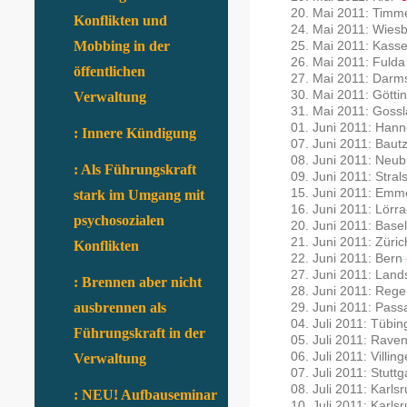
20. Mai 2011: Timm
Konflikten und
24. Mai 2011: Wie
25. Mai 2011: Kass
Mobbing in der
26. Mai 2011: Fuld
öffentlichen
27. Mai 2011: Darm
30. Mai 2011: Gött
Verwaltung
31. Mai 2011: Goss
01. Juni 2011: Han
: Innere Kündigung
07. Juni 2011: Bau
08. Juni 2011: Neu
: Als Führungskraft
09. Juni 2011: Stra
15. Juni 2011: Em
stark im Umgang mit
16. Juni 2011: Lörr
psychosozialen
20. Juni 2011: Base
21. Juni 2011: Züri
Konflikten
22. Juni 2011: Bern
27. Juni 2011: Lan
: Brennen aber nicht
28. Juni 2011: Reg
29. Juni 2011: Pas
ausbrennen als
04. Juli 2011: Tübi
Führungskraft in der
05. Juli 2011: Rav
06. Juli 2011: Vill
Verwaltung
07. Juli 2011: Stuttg
08. Juli 2011: Karls
: NEU! Aufbauseminar
10. Juli 2011: Kar