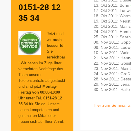
12. Okt 2011: Düsse
0151-28 12
13. Okt 2011: Bonn
17. Okt 2011: Ludw
35 34
18. Okt 2011: Wor
19. Okt 2011: Neus
20. Okt 2011: Main
24. Okt 2011: Hom
Jetzt sind
25. Okt 2011: Saar
wir
noch
08. Nov 2011: Göp
besser für
09. Nov 2011: Ludw
Sie
10. Nov 2011: Wald
erreichbar
21. Nov 2011: Han
22. Nov 2011: Goss
!
Wir haben im Zuge Ihrer
23. Nov 2011: Maint
vermehrten Nachfrage das
24. Nov 2011: Gro
Team unserer
28. Nov 2011: Des
Telefonzentrale aufgestockt
29. Nov 2011: Jena
und sind jetzt
Montag-
30. Nov 2011: Halle
Freitag von 08:00-18:00
Uhr
unter
Tel. 0151-28 12
35 34
für Sie da. Unsere
Hier zum Seminar 
neuen kompetenten und
geschulten Mitarbeiter
freuen sich auf Ihren Anruf.