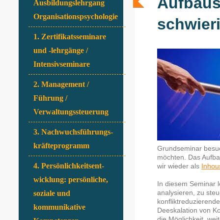
Aufbaus
Ausbildungslehrgang
Organisationspsychologie
schwier
1. Zertifikatsseminare
und -lehrgänge /
Intensivseminare
2. Management /
Führung /
Verwaltungssteuerung
3. Nachwuchsführungs-
kräfteprogramm
Grundseminar besuc
möchten. Das Aufba
4. Persönlichkeitsent-
wir wieder als
Inhou
wicklung: persönliche,
In diesem Seminar le
analysieren, zu steu
soziale und
konfliktreduzierend
kommunikative
Deeskalation von Ko
die Möglichkeit, wei