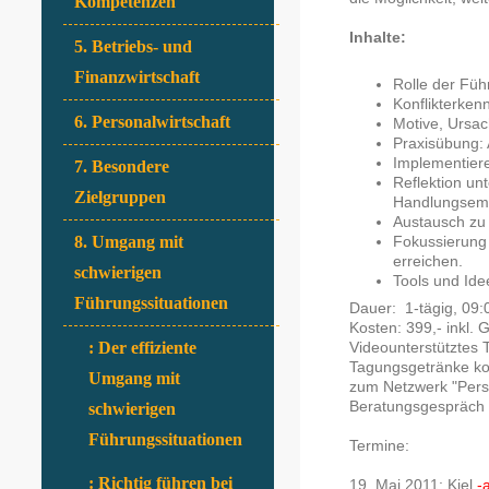
Kompetenzen
Inhalte:
5. Betriebs- und
Finanzwirtschaft
Rolle der Füh
Konflikterke
6. Personalwirtschaft
Motive, Ursac
Praxisübung: 
Implementiere
7. Besondere
Reflektion un
Zielgruppen
Handlungsem
Austausch zu 
Fokussierung
8. Umgang mit
erreichen.
schwierigen
Tools und Ide
Führungssituationen
Dauer: 1-tägig, 09:
Kosten: 399,- inkl.
Videounterstütztes T
: Der effiziente
Tagungsgetränke ko
Umgang mit
zum Netzwerk "Perso
Beratungsgespräch 
schwierigen
Führungssituationen
Termine:
: Richtig führen bei
19. Mai 2011: Kiel
-