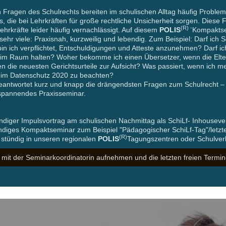
n Fragen des Schulrechts bereiten im schulischen Alltag häufig Problem
gs, die bei Lehrkräften für große rechtliche Unsicherheit sorgen. Dies
(R) -
ehrkräfte leider häufig vernachlässigt. Auf diesem
POLIS
Kompaktse
sehr viele: Praxisnah, kurzweilig und lebendig. Zum Beispiel: Darf ich
n ich verpflichtet, Entschuldigungen und Atteste anzunehmen? Darf ic
 im Raum halten? Woher bekomme ich einen Übersetzer, wenn die Elte
die neuesten Gerichtsurteile zur Aufsicht? Was passiert, wenn ich m
beim Datenschutz 2020 zu beachten?
antwortet kurz und knapp die drängendsten Fragen zum Schulrecht – e
 spannendes Praxisseminar.
ndiger Impulsvortrag am schulischen Nachmittag als SchiLf- Inhouseve
ndiges Kompaktseminar zum Beispiel "Pädagogischer SchiLf-Tag"/letzte
(R)
stündig in unseren regionalen
POLIS
Tagungszentren oder Schulver
t mit der Seminarkoordinatorin aufnehmen und die letzten freien Termin