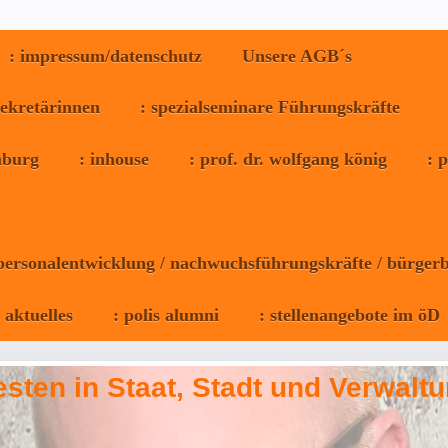
: impressum/datenschutz
Unsere AGB´s
sekretärinnen
: spezialseminare Führungskräfte
omburg
: inhouse
: prof. dr. wolfgang könig
: 
 personalentwicklung / nachwuchsführungskräfte / bürgerb
: aktuelles
: polis alumni
: stellenangebote im öD
sten in Staat, Stadt und Verwaltu