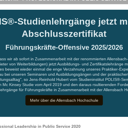
S®-Studienlehrgänge jetzt m
Abschlusszertifikat
Führungskräfte-Offensive 2025/2026
dass wir ab sofort in Zusammenarbeit mit der renommierten Allensba
eter von Weiterbildungen) jetzt Ausbildungs- und Zertifikatslehränge 
Dies beweist wieder einmal die enge Verzahnung unseres Praktiker-Exp
au bei unseren Seminaren und Ausbildungsgängen und der praktische
tungsalltag", so Jens-Reinhold Hubert vom Studieninstitut POLIS®-Se
n Mc Kinsey Studie vom April 2019 und den daraus rsultierenden Ford
zlehrgänge für Führungskräfte in Zusammenarbeit mit der Allensbach H
Mehr über die Allensbach Hochschule
sional Leadership in Public Service 2020