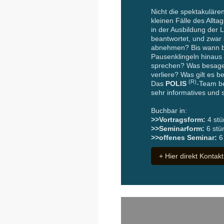
Nicht die spektakuläre
kleinen Fälle des Allta
in der Ausbildung der L
beantwortet, und zwar 
abnehmen? Bis wann bi
Pausenklingeln hinaus
sprechen? Was besagen 
verliere? Was gilt es 
(R)
Das
POLIS
-Team be
sehr informatives und
Buchbar in:
>>Vortragsform:
4 stü
>>Seminarform:
6 stü
>>offenes Seminar:
6 
+ Hier direkt Kontak