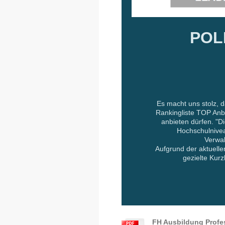
POLI
Es macht uns stolz, 
Rankingliste TOP Anbi
anbieten dürfen. "
Hochschulnive
Verwal
Aufgrund der aktuelle
gezielte Kur
FH Ausbildung Profes