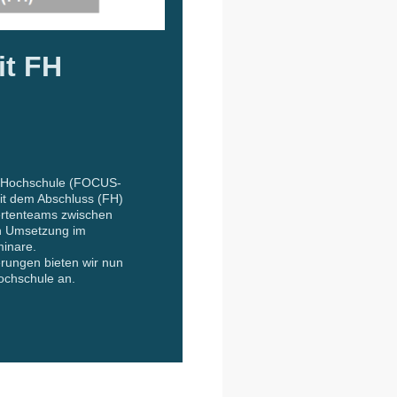
it FH
ch-Hochschule (FOCUS-
mit dem Abschluss (FH)
ertenteams zwischen
n Umsetzung im
minare.
erungen bieten wir nun
ochschule an.