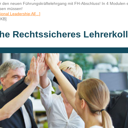
 den neuen Führungskräftelehrgang mit FH-Abschluss! In 4 Modulen erl
ssen müssen!
onal Leadership Al[...]
 KB]
he Rechtssicheres Lehrerkol