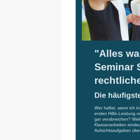
"Alles 
Seminar S
rechtlic
Die häufigs
Wer haftet, wenn ich 
ersten Hilfe-Leistung 
gar verabreichen? Welc
Klassenarbeiten eindeu
Aufsichtsaufgaben über