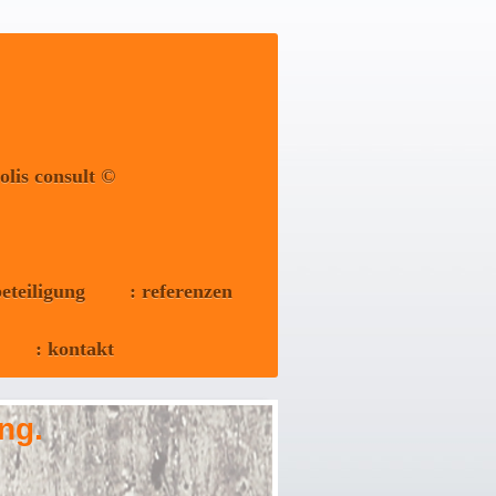
polis consult ©
eteiligung
: referenzen
: kontakt
ng.