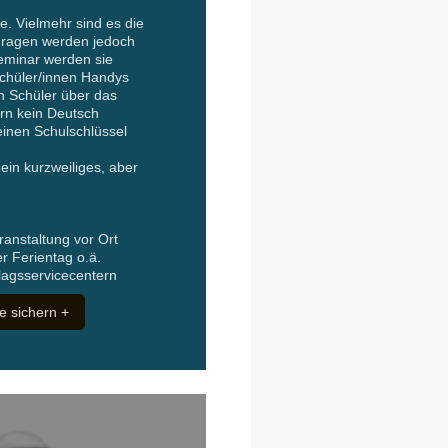
e. Vielmehr sind es die
e Fragen werden jedoch
minar werden sie
 Schüler/innen Handys
h Schüler über das
rn kein Deutsch
einen Schulschlüssel
in kurzweiliges, aber
ranstaltung vor Ort
r Ferientag o.ä.
lagsservicecentern
e sichern +