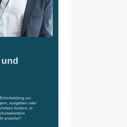
n!"
g und
-Entscheidung zur
agern, ausgeben oder
hülern fordern, in
chulsekretärin
ht erreiche?