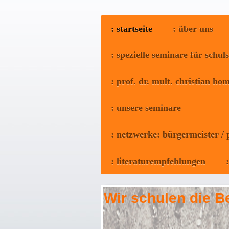
: startseite
: über uns
: spezielle seminare für schul
: prof. dr. mult. christian h
: unsere seminare
: netzwerke: bürgermeister /
: literaturempfehlungen
Wir schulen die Be