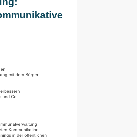
ung:
kommunikative
den
ang mit dem Bürger
verbessern
s und Co.
 Kommunalverwaltung
erten Kommunikation
ings in der öffentlichen