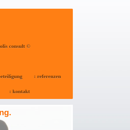
polis consult ©
eteiligung
: referenzen
: kontakt
ng.