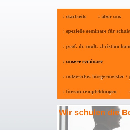
: startseite
: über uns
: spezielle seminare für schul
: prof. dr. mult. christian h
: unsere seminare
: netzwerke: bürgermeister /
: literaturempfehlungen
Wir schulen die Be