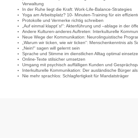
Verwaltung
In der Ruhe liegt die Kraft: Work-Life-Balance-Strategies
Yoga am Arbeitsplatz? 10- Minuten-Training für ein effizient
Protokolle und Vermerke richtig schreiben
„Auf einmal klappt´s!“: Aktenführung und –ablage in der öff
Andere Kulturen-anderes Auftreten: Interkulturelle Kommu
Neue Wege der Kommunikation: Neurolinguistische Progr
„Warum wir ticken, wie wir ticken“: Menschenkenntnis als Sc
„Nein!“ sagen will gelernt sein
Sprache und Stimme im dienstlichen Alltag optimal einsetz
Online-Texte stilsicher umsetzen
Umgang mit psychisch auffälligen Kunden und Gesprächsp
Interkulturelle Kommunikation: Der ausländische Bürger al
Nie mehr sprachlos: Schlagfertigkeit für Mandatsträger