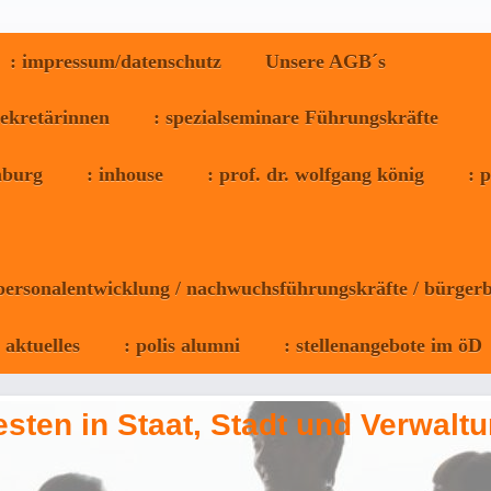
: impressum/datenschutz
Unsere AGB´s
sekretärinnen
: spezialseminare Führungskräfte
omburg
: inhouse
: prof. dr. wolfgang könig
: 
 personalentwicklung / nachwuchsführungskräfte / bürgerb
: aktuelles
: polis alumni
: stellenangebote im öD
sten in Staat, Stadt und Verwaltu