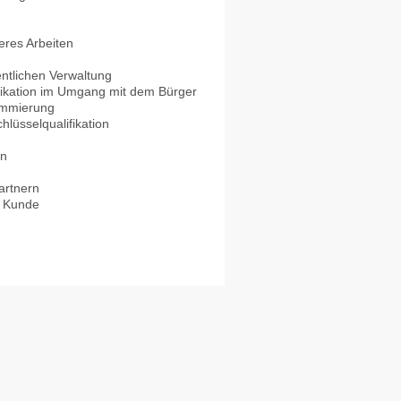
eres Arbeiten
entlichen Verwaltung
nikation im Umgang mit dem Bürger
ammierung
hlüsselqualifikation
en
artnern
s Kunde