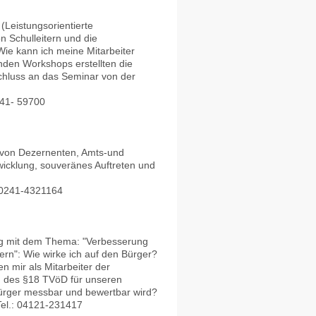
Leistungsorientierte
 Schulleitern und die
ie kann ich meine Mitarbeiter
den Workshops erstellten die
chluss an das Seminar von der
941- 59700
n von Dezernenten, Amts-und
wicklung, souveränes Auftreten und
: 0241-4321164
ig mit dem Thema: "Verbesserung
rn": Wie wirke ich auf den Bürger?
n mir als Mitarbeiter der
 des §18 TVöD für unseren
ürger messbar und bewertbar wird?
Tel.: 04121-231417