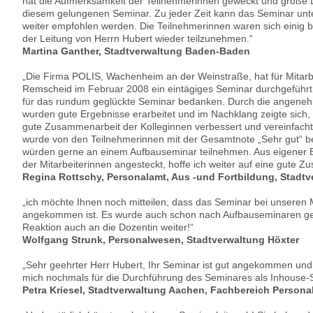
hat die Aufmerksamkeit der Teilnehmerinnen geweckt und große Ler
diesem gelungenen Seminar. Zu jeder Zeit kann das Seminar unte
weiter empfohlen werden. Die Teilnehmerinnen waren sich einig 
der Leitung von Herrn Hubert wieder teilzunehmen.“
Martina Ganther, Stadtverwaltung Baden-Baden
„Die Firma
POLIS
, Wachenheim an der Weinstraße, hat für Mitarb
Remscheid im Februar 2008 ein eintägiges Seminar durchgeführt. 
für das rundum geglückte Seminar bedanken. Durch die angene
wurden gute Ergebnisse erarbeitet und im Nachklang zeigte sich, d
gute Zusammenarbeit der Kolleginnen verbessert und vereinfach
wurde von den Teilnehmerinnen mit der Gesamtnote „Sehr gut“ be
würden gerne an einem Aufbauseminar teilnehmen. Aus eigener 
der Mitarbeiterinnen angesteckt, hoffe ich weiter auf eine gute 
Regina Rottschy, Personalamt, Aus -und Fortbildung, Stadt
„ich möchte Ihnen noch mitteilen, dass das Seminar bei unseren M
angekommen ist. Es wurde auch schon nach Aufbauseminaren gefra
Reaktion auch an die Dozentin weiter!“
Wolfgang Strunk, Personalwesen, Stadtverwaltung Höxter
„Sehr geehrter Herr Hubert, Ihr Seminar ist gut angekommen und
mich nochmals für die Durchführung des Seminares als Inhouse-
Petra Kriesel, Stadtverwaltung Aachen, Fachbereich Persona