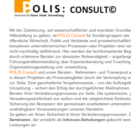
Mit der Zielsetzung, auf wissenschaftlicher und erprobter Grund
Hilfestellung zu geben, ist
POLIS Consult
für Kundengruppen wie ö
öffentliche Wirtschaft, Politik und Verbände und privatwirtschaftli
komplexen unternehmerischen Prozessen oder Projekten sind re
nicht nachhaltig zielführend. Hier werden die fachkompetente Be
durch erfahrene Berater zur absoluten Notwendigkeit – angefange
Führungskräfteentwicklung über Expertenberatung und Coaching 
Organisationsgestaltung und -entwicklung.
POLIS Consult
und unser Berater-, Referenten- und Trainerpool 
in diesen Projekten als Prozessbegleiter durch die Verknüpfung 
zur Seite. Eine ganzheitliche Vorgehensweise – von der Auftragsk
Umsetzung – sichert den Erfolg der durchgeführten Maßnahmen. 
Berater Ihrer Veränderungsprozesse zur Seite. Die systemische, g
Verwaltungswirklichkeit von außen und die zielgerichtete Einbindu
Sicherung der Akzeptanz der gemeinsam erarbeiteten unternehme
unabdingbare Voraussetzungen unseres Handelns.
So geben wir Ihnen Sicherheit in Ihren Veränderungsprozessen. D
Seminaren
, die verstärkt als
Inhouse-Schulungen
gebucht werde
Leistungen an: