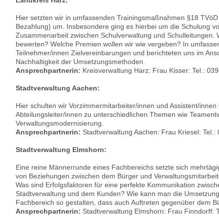
Landkreis Harz:
Hier setzten wir in umfassenden Trainingsmaßnahmen §18 TVöD (
Bezahlung) um. Insbesondere ging es hierbei um die Schulung von
Zusammenarbeit zwischen Schulverwaltung und Schulleitungen. W
bewerten? Welche Premien wollen wir wie vergeben? In umfassen
Teilnehmer/innen Zielvereinbarungen und berichteten uns im Ans
Nachhaltigkeit der Umsetzungsmethoden.
Ansprechpartnerin:
Kreisverwaltung Harz: Frau Kisser: Tel.: 03
Stadtverwaltung Aachen:
Hier schulten wir Vorzimmermitarbeiter/innen und Assistent/inne
Abteilungsleiter/innen zu unterschiedlichen Themen wie Teament
Verwaltungsmodernisierung.
Ansprechpartnerin:
Stadtverwaltung Aachen: Frau Kriesel: Tel.
Stadtverwaltung Elmshorn:
Eine reine Männerrunde eines Fachbereichs setzte sich mehrtäg
von Beziehungen zwischen dem Bürger und Verwaltungsmitarbeite
Was sind Erfolgsfaktoren für eine perfekte Kommunikation zwische
Stadtverwaltung und dem Kunden? Wie kann man die Umsetzung
Fachbereich so gestalten, dass auch Auftreten gegenüber dem B
Ansprechpartnerin:
Stadtverwaltung Elmshorn: Frau Finndorff: 