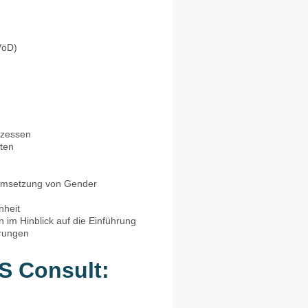
VöD)
ozessen
ten
e
 Umsetzung von Gender
nheit
im Hinblick auf die Einführung
rungen
S Consult: