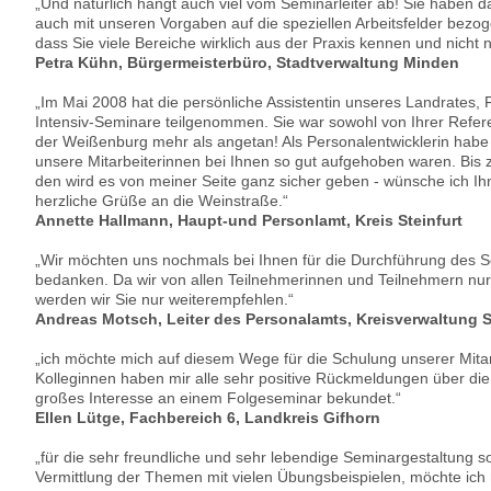
„Und natürlich hängt auch viel vom Seminarleiter ab! Sie haben d
auch mit unseren Vorgaben auf die speziellen Arbeitsfelder bezog
dass Sie viele Bereiche wirklich aus der Praxis kennen und nicht 
Petra Kühn, Bürgermeisterbüro, Stadtverwaltung Minden
„Im Mai 2008 hat die persönliche Assistentin unseres Landrates,
Intensiv-Seminare teilgenommen. Sie war sowohl von Ihrer Refere
der Weißenburg mehr als angetan! Als Personalentwicklerin habe i
unsere Mitarbeiterinnen bei Ihnen so gut aufgehoben waren. Bis
den wird es von meiner Seite ganz sicher geben - wünsche ich I
herzliche Grüße an die Weinstraße.“
Annette Hallmann, Haupt-und Personlamt, Kreis Steinfurt
„Wir möchten uns nochmals bei Ihnen für die Durchführung des S
bedanken. Da wir von allen Teilnehmerinnen und Teilnehmern nur
werden wir Sie nur weiterempfehlen.“
Andreas Motsch, Leiter des Personalamts, Kreisverwaltung S
„ich möchte mich auf diesem Wege für die Schulung unserer Mita
Kolleginnen haben mir alle sehr positive Rückmeldungen über d
großes Interesse an einem Folgeseminar bekundet.“
Ellen Lütge, Fachbereich 6, Landkreis Gifhorn
„für die sehr freundliche und sehr lebendige Seminargestaltung s
Vermittlung der Themen mit vielen Übungsbeispielen, möchte ich