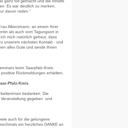
as ganz toll gemacht und die Inhalte
en. Es war deutlich zu merken,
nur davon reden.“
 Frau Albersmann, an einem Ihrer
ntin als auch vom Tagungsort in
ch mich natürlich gefreut, dass
 zu unserem nächsten Kontakt - und
hnen alles Gute und sende Ihnen
eminars beim Saarpfalz-Kreis
 positive Rückmeldungen erhielten,
aar-Pfalz-Kreis
rbeiterinnen bedanken. Die
ie Veranstaltung gegeben und
owie auch für die gelungene
 nochmals ein herzliches DANKE an