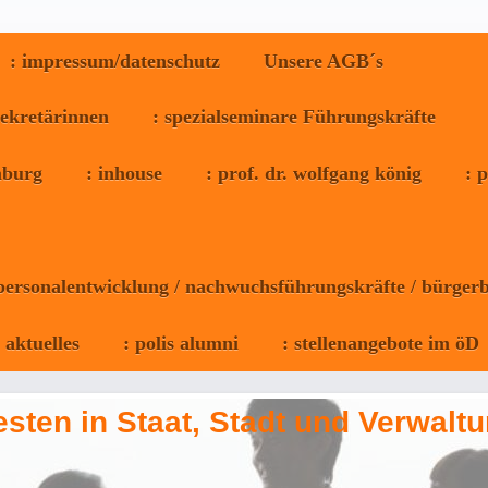
: impressum/datenschutz
Unsere AGB´s
sekretärinnen
: spezialseminare Führungskräfte
omburg
: inhouse
: prof. dr. wolfgang könig
: 
 personalentwicklung / nachwuchsführungskräfte / bürgerb
: aktuelles
: polis alumni
: stellenangebote im öD
sten in Staat, Stadt und Verwaltu