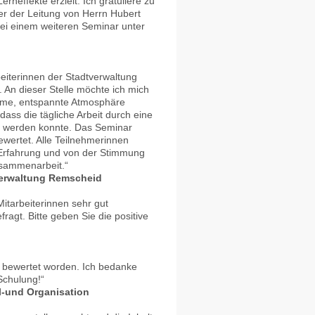
neffekte erzielt. Ich gratuliere zu
r der Leitung von Herrn Hubert
bei einem weiteren Seminar unter
eiterinnen der Stadtverwaltung
An dieser Stelle möchte ich mich
hme, entspannte Atmosphäre
ass die tägliche Arbeit durch eine
t werden konnte. Das Seminar
wertet. Alle Teilnehmerinnen
Erfahrung und von der Stimmung
Zusammenarbeit.“
verwaltung Remscheid
itarbeiterinnen sehr gut
gt. Bitte geben Sie die positive
 bewertet worden. Ich bedanke
Schulung!“
l-und Organisation