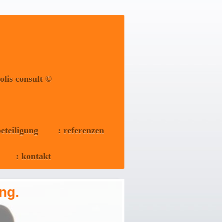
polis consult ©
eteiligung
: referenzen
: kontakt
ng.