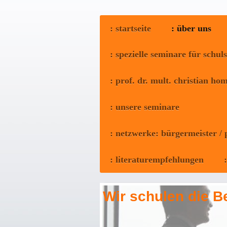
: startseite
: über uns
: spezielle seminare für schul
: prof. dr. mult. christian h
: unsere seminare
: netzwerke: bürgermeister /
: literaturempfehlungen
Wir schulen die Be